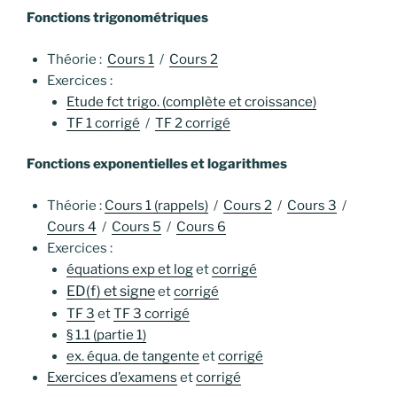
Fonctions trigonométriques
Théorie :
Cours 1
/
Cours 2
Exercices :
Etude fct trigo. (complète et croissance)
TF 1 corrigé
/
TF 2 corrigé
Fonctions exponentielles et logarithmes
Théorie :
Cours 1 (rappels)
/
Cours 2
/
Cours 3
/
Cours 4
/
Cours 5
/
Cours 6
Exercices :
équations exp et log
et
corrigé
ED(f) et signe
et
corrigé
TF 3
et
TF 3 corrigé
§ 1.1 (partie 1)
ex. équa. de tangente
et
corrigé
Exercices d’examens
et
corrigé