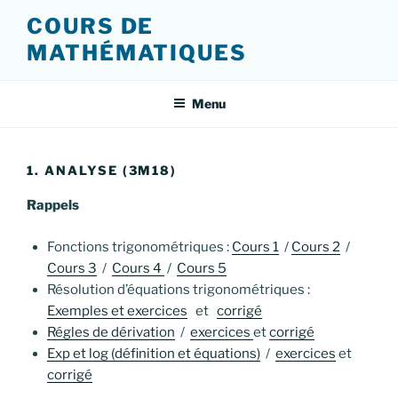
Aller
COURS DE
au
MATHÉMATIQUES
contenu
principal
Menu
1. ANALYSE (3M18)
Rappels
Fonctions trigonométriques :
Cours 1
/
Cours 2
/
Cours 3
/
Cours 4
/
Cours 5
Résolution d’équations trigonométriques :
Exemples et exercices
et
corrigé
Régles de dérivation
/
exercices
et
corrigé
Exp et log (définition et équations)
/
exercices
et
corrigé